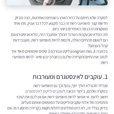
למקרה שלא חייתם על כדור הארץ בשנתיים האחרונות, הנה מבזק
חדשות קצר: משפיעני רשת זה כבר מקצוע לכל דבר ועניין, וזהו אחד
ממקורות ההכנסה האמידים ביותר כיום.
מה הפלא שבעקבות הטרנד ההולך ומתגבר הזה, מלא אנשים רצו גם
הם לטעום מהחיים האלה, ולנסות להיות משפיעני רשת, מעצבי דעת
קהל בעצמם?
בכתבה זו, צוות irongram ליקט עבורכם 3 טיפים שימושיים מאוד איך
לנתב את החיים והקריירה שלכם בכיוון הכי נכון שיש - להיות משפיעני
רשת:
1. עוקבים לאינסטגרם ומעורבות
סנדלר חכם לא הולך יחף, נכון? וכך גם משפיעני רשת.
במקרה שלהם, ב׳יחף׳ הכוונה ל
עוקבים ולייקים לאינסטגרם
.
חשוב לדעת: אי אפשר להיות משפיעני רשת אם אין לכם את הגיבוי
והתמיכה של אלפי עוקבים ולייקים על הפוסטים שאתם מעלים.
בדיוק בגלל זה, לא היינו ממליצים לתלות תקוות בקריירה מהסוג הזה אם
עמוד האינסטה שלכם לא פופולרי במיוחד.