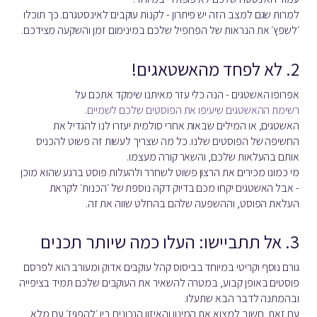
למרות שגם למצב הזה יש פיתרון - לקנות עוקבים לאינסטגרם. כך תוכלו
׳לשפץ׳ את הנראות של הפרופיל שלכם במינימום זמן והשקעה מצידכם.
2. לא לפחד מהאשטאגים!
אפרופו האשטגים - הנה כלי עזר מאיתנו שימקד אתכם על
רשימת ההאשטגים שיעיפו את הפוסטים שלכם לשמיים
.
האשטגים, או המילים שבאות אחרי סולמית יעזרו לנו להגדיל את
החשיפה של הפוסטים שלנו. כל מה שצריך לעשות זה פשוט להכניס
אותם בהעלאות שלכם, והשאר קורה מעצמו.
מי כמונו מכירים את הרצון פשוט לשחרר ולהעלות פוסט ברגע שהוא מוכן
- אבל האשטגים יקחו מכם בדיוק דקה נוספת של ׳הכנות׳ לקראת
העלאת הפוסט, וההשפעה שלהם בהחלט שווה את זה.
3. אל תתביישו: העלו כמה שיותר תכנים
גורם נוסף וקריטי במיוחד בביסוס קהל עוקבים אדוק ומעורב הוא לפרסם
פוסטים באופן קבוע, במטרה להשאיר את העוקבים שלכם תמיד בציפייה
ובהמתנה לדבר הבא שתעלו.
עם זאת, חשוב למצוא את המינון והאיזון הנכונים בין ׳להפגיז׳ עם מלא